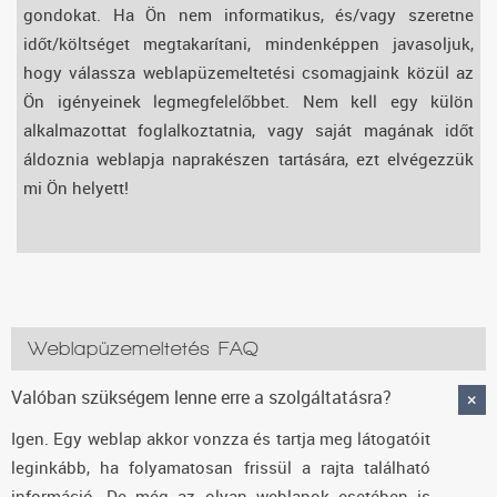
gondokat. Ha Ön nem informatikus, és/vagy szeretne
időt/költséget megtakarítani, mindenképpen javasoljuk,
hogy válassza weblapüzemeltetési csomagjaink közül az
Ön igényeinek legmegfelelőbbet. Nem kell egy külön
alkalmazottat foglalkoztatnia, vagy saját magának időt
áldoznia weblapja naprakészen tartására, ezt elvégezzük
mi Ön helyett!
Weblapüzemeltetés FAQ
Valóban szükségem lenne erre a szolgáltatásra?
Igen. Egy weblap akkor vonzza és tartja meg látogatóit
leginkább, ha folyamatosan frissül a rajta található
információ. De még az olyan weblapok esetében is