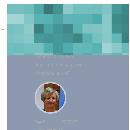
"Már közel 10 éve
kapcsolatban vagyunk a
Webface.hu-val"
Rigó Ferencné - TEST-VÉR
Egészségpénztár