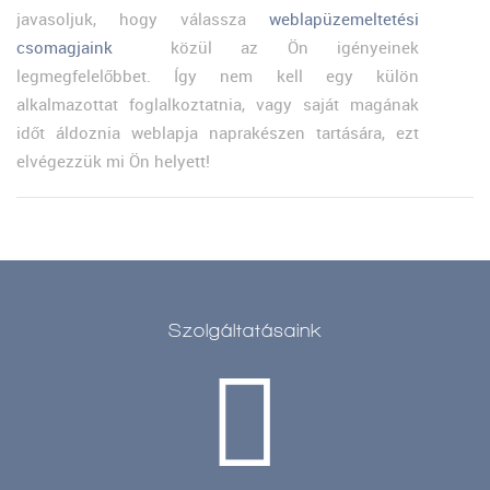
javasoljuk, hogy válassza
weblapüzemeltetési
csomagjaink
közül az Ön igényeinek
legmegfelelőbbet. Így nem kell egy külön
alkalmazottat foglalkoztatnia, vagy saját magának
időt áldoznia weblapja naprakészen tartására, ezt
elvégezzük mi Ön helyett!
Szolgáltatásaink