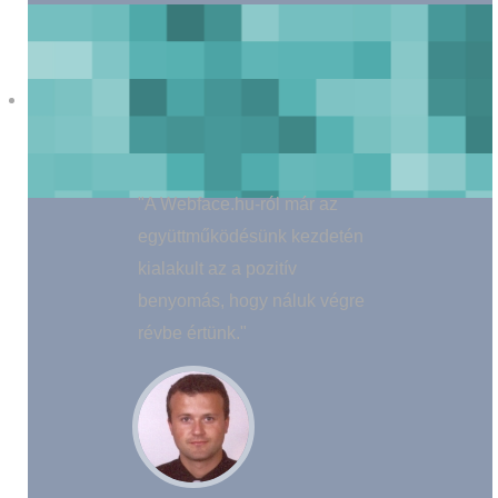
"A Webface.hu-ról már az
együttműködésünk kezdetén
kialakult az a pozitív
benyomás, hogy náluk végre
révbe értünk."