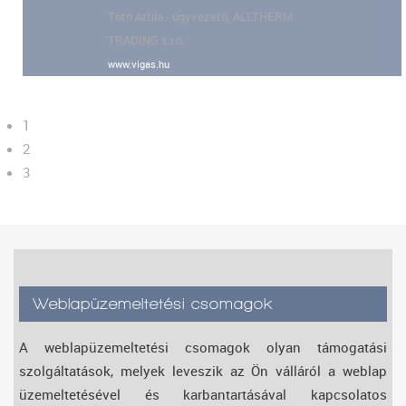
Tóth Attila - ügyvezető, ALLTHERM
TRADING s.r.o.
www.vigas.hu
1
2
3
Weblapüzemeltetési csomagok
A weblapüzemeltetési csomagok olyan támogatási
szolgáltatások, melyek leveszik az Ön válláról a weblap
üzemeltetésével és karbantartásával kapcsolatos