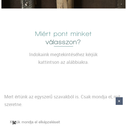
Miért pont minket
válasszon?
Indokaink megtekintéséhez kérjük
kattintson az alábbiakra.
Mert értünk az egyszerű szavakból is. Csak mondja el, mit
szeretne.