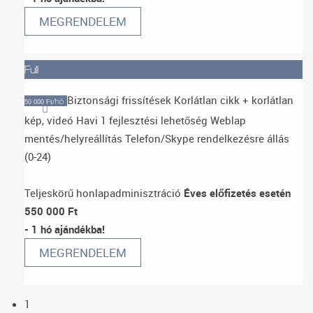
MEGRENDELEM
Full
Biztonsági frissítések
Korlátlan cikk + korlátlan
/hó
50 000 Ft
kép, videó
Havi 1 fejlesztési lehetőség
Weblap
mentés/helyreállítás
Telefon/Skype rendelkezésre állás
(0-24)
Teljeskörű honlapadminisztráció
Éves előfizetés esetén
550 000 Ft
- 1 hó ajándékba!
MEGRENDELEM
1