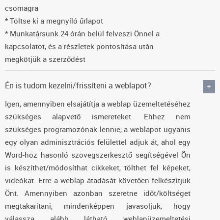
csomagra
* Töltse ki a megnyíló űrlapot
* Munkatársunk 24 órán belül felveszi Önnel a
kapcsolatot, és a részletek pontosítása után
megkötjük a szerződést
Én is tudom kezelni/frissíteni a weblapot?
Igen, amennyiben elsajátítja a weblap üzemeltetéséhez
szükséges alapvető ismereteket. Ehhez nem
szükséges programozónak lennie, a weblapot ugyanis
egy olyan adminisztrációs felülettel adjuk át, ahol egy
Word-höz hasonló szövegszerkesztő segítségével Ön
is készíthet/módosíthat cikkeket, tölthet fel képeket,
videókat. Erre a weblap átadását követően felkészítjük
Önt. Amennyiben azonban szeretne időt/költséget
megtakarítani, mindenképpen javasoljuk, hogy
válassza alább látható weblapüzemeltetési