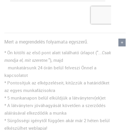
Mert a megrendelés folyamata egyszerű.
* Ön kitölti az első pont alatt található űrlapot ("
...Csak
mondja el, mit szeretne.
"), majd
munkatársunk 24 órán belül felveszi Önnel a
kapcsolatot
* Pontosítjuk az elképzeléseit, kitűzzük a határidőket
az egyes munkafázisokra
* 5 munkanapon belül elküldjük a látványterv(ek)et
* A látványterv jóváhagyását követően a szerződés
aláírásával elkezdődik a munka
* Sürgősségi igénytől függően akár már 2 héten belül
elkészülhet weblapja!