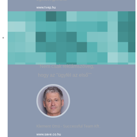
www.tvep.hu
"Nem csak reklámszöveg,
hogy az "ügyfél az első""
Klement Ottó - Successful Team Kft.
www.save.co.hu