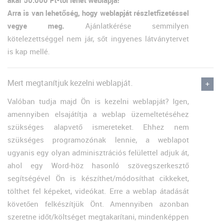
akár 50.000 Ft-tól lehet weblapja!
Arra is van lehetőség, hogy weblapját részletfizetéssel
vegye meg.
Ajánlatkérése semmilyen
kötelezettséggel nem jár, sőt ingyenes látványtervet
is kap mellé.
Mert megtanítjuk kezelni weblapját.
Valóban tudja majd Ön is kezelni weblapját? Igen,
amennyiben elsajátítja a weblap üzemeltetéséhez
szükséges alapvető ismereteket. Ehhez nem
szükséges programozónak lennie, a weblapot
ugyanis egy olyan adminisztrációs felülettel adjuk át,
ahol egy Word-höz hasonló szövegszerkesztő
segítségével Ön is készíthet/módosíthat cikkeket,
tölthet fel képeket, videókat. Erre a weblap átadását
követően felkészítjük Önt. Amennyiben azonban
szeretne időt/költséget megtakarítani, mindenképpen