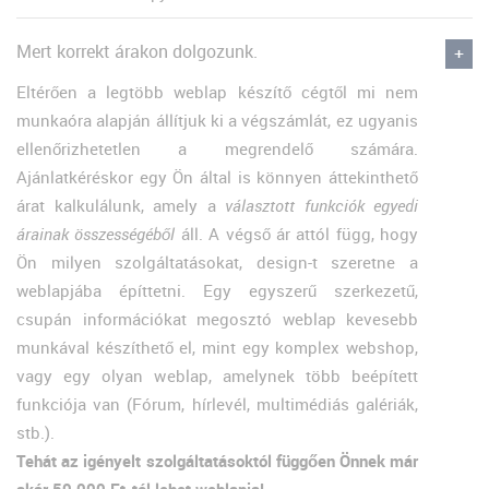
Mert korrekt árakon dolgozunk.
Eltérően a legtöbb weblap készítő cégtől mi nem
munkaóra alapján állítjuk ki a végszámlát, ez ugyanis
ellenőrizhetetlen a megrendelő számára.
Ajánlatkéréskor egy Ön által is könnyen áttekinthető
árat kalkulálunk, amely a
választott funkciók egyedi
árainak összességéből
áll. A végső ár attól függ, hogy
Ön milyen szolgáltatásokat, design-t szeretne a
weblapjába építtetni. Egy egyszerű szerkezetű,
csupán információkat megosztó weblap kevesebb
munkával készíthető el, mint egy komplex webshop,
vagy egy olyan weblap, amelynek több beépített
funkciója van (Fórum, hírlevél, multimédiás galériák,
stb.).
Tehát az igényelt szolgáltatásoktól függően Önnek már