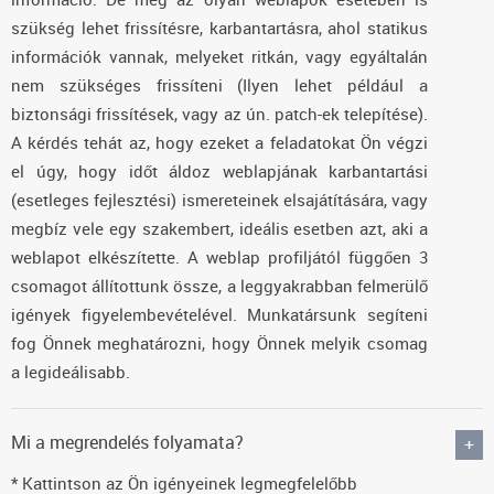
szükség lehet frissítésre, karbantartásra, ahol statikus
információk vannak, melyeket ritkán, vagy egyáltalán
nem szükséges frissíteni (Ilyen lehet például a
biztonsági frissítések, vagy az ún. patch-ek telepítése).
A kérdés tehát az, hogy ezeket a feladatokat Ön végzi
el úgy, hogy időt áldoz weblapjának karbantartási
(esetleges fejlesztési) ismereteinek elsajátítására, vagy
megbíz vele egy szakembert, ideális esetben azt, aki a
weblapot elkészítette. A weblap profiljától függően 3
csomagot állítottunk össze, a leggyakrabban felmerülő
igények figyelembevételével. Munkatársunk segíteni
fog Önnek meghatározni, hogy Önnek melyik csomag
a legideálisabb.
Mi a megrendelés folyamata?
* Kattintson az Ön igényeinek legmegfelelőbb