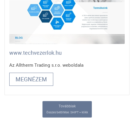
www.techvezerlok.hu
Az Alltherm Trading s.r.o. weboldala
MEGNÉZEM
Továbbiak
Összes betöltése:
SHIFT + klikk