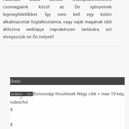
csomagjaink közül az Ön igényeinek
legmegfelelőbbet. Így nem kell egy külön
alkalmazottat foglalkoztatnia, vagy saját magának időt
áldoznia weblapja naprakészen tartására, ezt
elvégezzük mi Ön helyett!
Basic
Biztonsági frissítések
Négy cikk + max 10 kép,
/hó
15 000 Ft
videó/hó
X
X