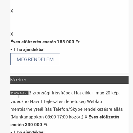
X
X
Éves előfizetés esetén 165 000 Ft
- 1 hó ajándékba!
MEGRENDELEM
Medium
Biztonsági frissítések
Hat cikk + max 20 kép,
/hó
30 000 Ft
videó/hó
Havi 1 fejlesztési lehetőség
Weblap
mentés/helyreállítás
Telefon/Skype rendelkezésre állás
(Munkanapokon 08:00-17:00 között)
X
Éves előfizetés
esetén 330 000 Ft
- 1 hó ajándékba!